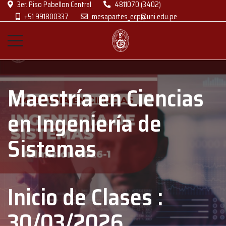
3er. Piso Pabellon Central
4811070 (3402)
+51 991800337
mesapartes_ecp@uni.edu.pe
Maestría en Ciencias
en Ingeniería de
Sistemas
Inicio de Clases :
30/03/2026