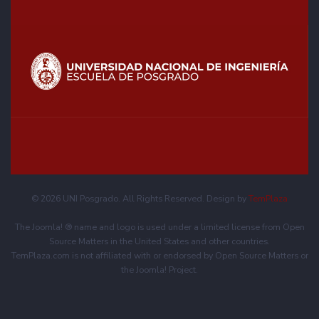
© 2026 UNI Posgrado. All Rights Reserved. Design by
TemPlaza
The Joomla! ® name and logo is used under a limited license from Open
Source Matters in the United States and other countries.
TemPlaza.com is not affiliated with or endorsed by Open Source Matters or
the Joomla! Project.