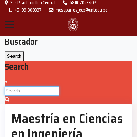
3er. Piso Pabellon Central
4811070 (3402)
+51 991800337
mesapartes_ecp@uni.edu.pe
Buscador
Search
Search
×
Maestría en Ciencias
en Ingeniería