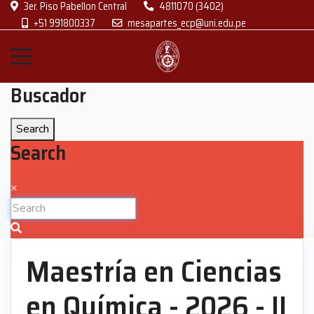
3er. Piso Pabellon Central
4811070 (3402)
+51 991800337
mesapartes_ecp@uni.edu.pe
Buscador
Search
Search
×
Maestría en Ciencias
en Química - 2026 - II