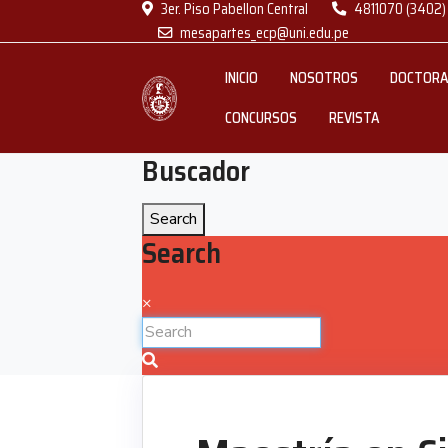
3er. Piso Pabellon Central
4811070 (3402)
mesapartes_ecp@uni.edu.pe
INICIO
NOSOTROS
DOCTOR
CONCURSOS
REVISTA
Buscador
Search
Search
×