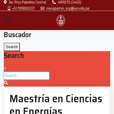
3er. Piso Pabellon Central
4811070 (3402)
+51 991800337
mesapartes_ecp@uni.edu.pe
Buscador
Search
Search
×
Maestría en Ciencias
en Energías