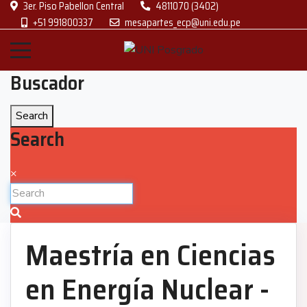
3er. Piso Pabellon Central
4811070 (3402)
+51 991800337
mesapartes_ecp@uni.edu.pe
Buscador
Search
Search
×
Maestría en Ciencias
en Energía Nuclear -