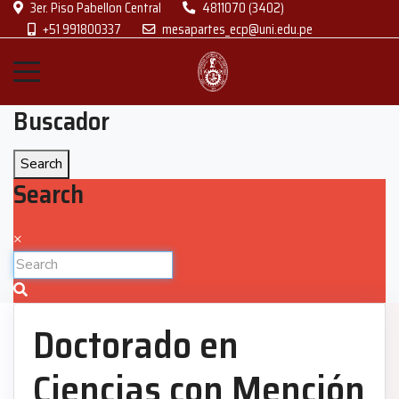
3er. Piso Pabellon Central
4811070 (3402)
+51 991800337
mesapartes_ecp@uni.edu.pe
Buscador
Search
Search
×
Doctorado en
Ciencias con Mención