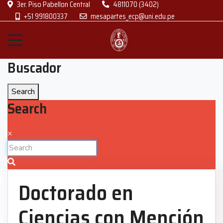
3er. Piso Pabellon Central
4811070 (3402)
+51 991800337
mesapartes_ecp@uni.edu.pe
Buscador
Search
Search
×
Doctorado en
Ciencias con Mención